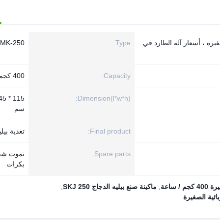
يرة ، أسعار آلة الطارد في
Type:
MK-250
Capacity:
400 كجم / ساعة
Dimension(l*w*h):
سم
Final product:
تغذية بيلي
Spare parts:
تموت شق
بكرات
 ساعة
,
ماكينة صنع بيليه الدجاج SKJ 250
,
ائية الصغيرة