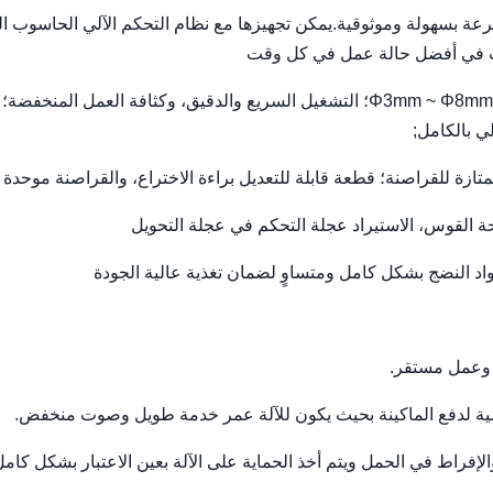
سرعة بسهولة وموثوقية.يمكن تجهيزها مع نظام التحكم الآلي الحاسوب ا
يات في أفضل حالة عمل في كل وقت
3عملية سهلة الاستخدام: مجموعة واسعة من المنتجات: حبوب Φ3mm ~ Φ8mm؛ التشغيل السريع والدقيق، وكثافة العمل ا
والإفراط في الحمل ويتم أخذ الحماية على الآلة بعين الاعتبار بشكل كامل 