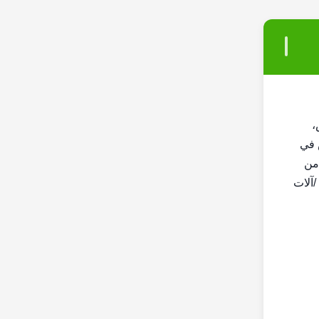
،
 في
 من
/آلات