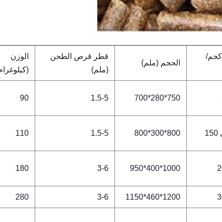
كجم/
قطر قرص الطحن
الوزن
الحجم (ملم)
(ملم)
(كيلوغرام
90
1.5-5
750*280*700
110
1.5-5
800*300*800
180
3-6
1000*400*950
2
280
3-6
1200*460*1150
3