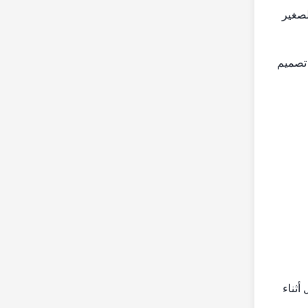
لصغير
لمنخفضة؛ تصميم
أثناء