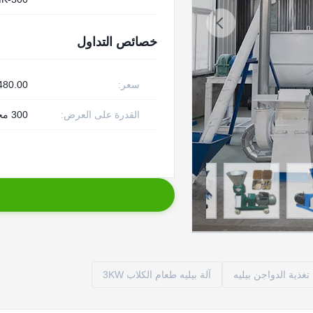
خصائص التداول
سعر:
00 - 2300.00/ Set
القدرة على العرض:
300 مجموعة شهريا
آلة بيليه طعام الكلاب 3KW