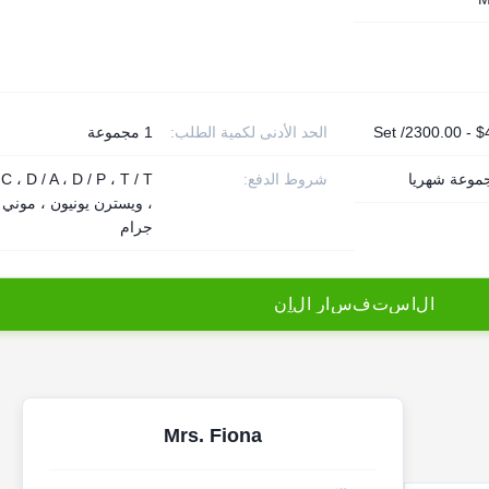
$480.
الحد الأدنى لكمية الطلب:
1 مجموعة
شروط الدفع:
 C ، D / A ، D / P ، T / T
، ويسترن يونيون ، موني
جرام
ا
ل
ا
س
ت
ف
س
ا
ر
ا
ل
آ
ن
Mrs. Fiona