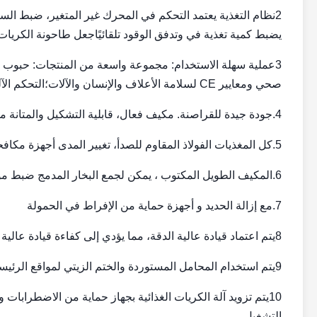
2نظام التغذية يعتمد التحكم في المحرك غير المتغير، ضبط ال
يضبط كمية تغذية في وتدفق الوقود تلقائيًاجعل طاحونة الكر
صحي ومعايير CE لسلامة الأعلاف والإنسان والآلات؛التحكم الآلي بالكامل;
4.جودة جيدة للقراصنة. مكيف فعال، قابلية التشكيل والمتانة ممتازة للقراصنة؛ قطعة قابلة للتعديل براءة الاختراع، والقراصنة موحدة
5.كل المغذيات الفولاذ المقاوم للصدأ، تغيير المدى أجهزة مكافحة القوس، الاستيراد عجلة التحكم في عجلة التحويل
6.المكيف الطويل المكتوب ، يمكن لجمع البخار المدمج ضبط مواد النضج بشكل كامل ومتساوٍ لضمان تغذية عالية الجودة
7.مع إزالة الحديد و أجهزة حماية من الإفراط في الحمولة
8يتم اعتماد قيادة عالية الدقة، مما يؤدي إلى كفاءة قيادة عالية وعمل مستقر.
9يتم استخدام المحامل المستوردة والختم الزيتي لمواقع الرئيسية لدفع الماكينة بحيث يكون للآلة عمر خدمة طويل وصوت منخفض.
10يتم تزويد آلة الكريات الغذائية بجهاز حماية من الاضطرابات 
التشغيل.