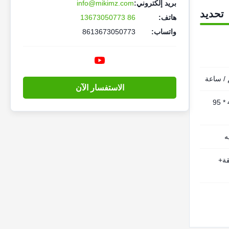
بريد إلكتروني:
info@mikimz.com
تحديد
هاتف:
86 13673050773
واتساب:
8613673050773
الاستفسار الآن
115 * 45 * 95
ه
ة+