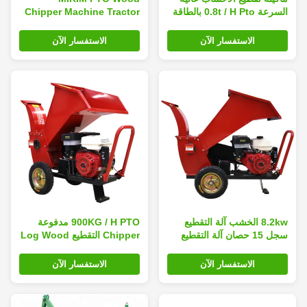
السرعة 0.8t / H Pto بالطاقة
Chipper Machine Tractor
التقطيع 44 × 38 سم
Mounted Pto Garden
التقطيع منخفض الضوضاء
الاستفسار الآن
الاستفسار الآن
8.2kw الخشب آلة التقطيع
900KG / H PTO مدفوعة
سجل 15 حصان آلة التقطيع
Chipper التقطيع Log Wood
التقطيع الهيدروليكي 100 مم
Garden Waste Shredder
7.4kw
الاستفسار الآن
الاستفسار الآن