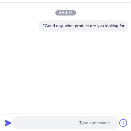
عرض الواقع الافتراضي
حول بنا
8:38 AM
جولة في المعمل
Good day, what product are you looking for?
ضبط الجودة
اتصل بنا
أخبار
جميع القضايا
Tianjin Mikim Technique Co., Ltd.
86-136-73050773
info@mikimz.com
Follow Us
© 2026 Tianjin Mikim Technique Co., Ltd.. All Rights Reserved.