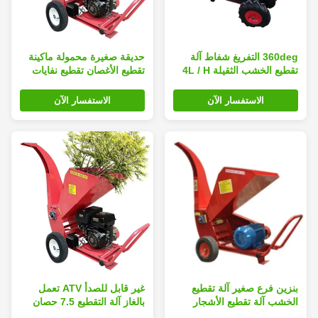
360deg التفريغ شفاط آلة
حديقة صغيرة محمولة ماكينة
تقطيع الخشب الثقيلة 4L / H
تقطيع الأغصان تقطيع نفايات
300KG
الزراعة تقطيع فروع شجرة
الأغصان
الاستفسار الآن
الاستفسار الآن
بنزين فرع صغير آلة تقطيع
غير قابل للصدأ ATV تعمل
الخشب آلة تقطيع الأشجار
بالغاز آلة التقطيع 7.5 حصان
المتنقلة 13HP 390cc
طبل حديقة التقطيع 1.5 لتر /