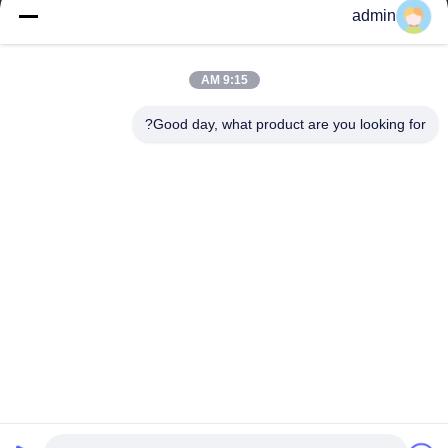
منزل
admin
المنتجات
عرض الواقع الافتراضي
حول بنا
9:15 AM
جولة في المعمل
Good day, what product are you looking for?
ضبط الجودة
اتصل بنا
أخبار
جميع القضايا
Tianjin Mikim Technique Co., Ltd.
86-136-73050773
info@mikimz.com
Follow Us