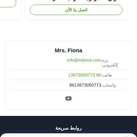
اتصل بنا الآن
Mrs. Fiona
بريد
info@mikimz.com
إلكتروني:
هاتف:
86 13673050773
واتساب:
8613673050773
روابط سريعة