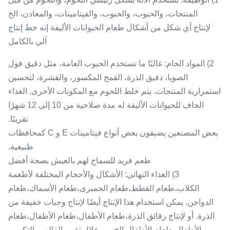
المنتجات، والحبوب، والحبوب، والفيتامينات، والمعادن، الخ
لإنتاج أي شكل من أشكال طعام الحيوانات الأليفة إنه خط إنتاج
آلي بالكامل
2) المواد الخام: غالبًا ما تستخدم الحبوب العامة، مثل دقيق فول
الصويا، دقيق الذرة، القمح المكسور، والقشرة، لتحسين
استمرارية المنتجات. يتم خلط اللحوم مع المكونات الأخرى. الغذاء
الجاف للحيوانات الأليفة له مدة صلاحية من 10 إلى 12 شهرًا
تقريبًا.
بعض المصنعين يضيفون بعض أنواع فيتامينات E و C كمحافظات
طبيعية.
طعم فريد للسماح لهم بالعيش بصحة أفضل
3) الغذاء النهائي: الأشكال والأحجام المختلفة لأطعمة
الكلاب،طعام القطط،طعام الجمبرى،طعام الأسماك،طعام
الدواجن. يمكن استخدام هذا الإنتاج أيضًا لإنتاج وجبات خفيفة من
الذرة. أو لإنتاج رقائق الذرة،طعام الأطفال،طعام الأطفال،طعام
الأطفال،طعام الأطفال.الخ من خلال تغيير القالب والتكوين.