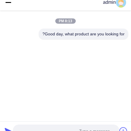
admin
المنتجات
عرض الواقع الافتراضي
8:13 PM
حول بنا
جولة في المعمل
Good day, what product are you looking for?
ضبط الجودة
اتصل بنا
أخبار
جميع القضايا
Tianjin Mikim Technique Co., Ltd.
86-136-73050773
info@mikimz.com
Follow Us
© 2026 Tianjin Mikim Technique Co., Ltd.. All Rights Reserved.