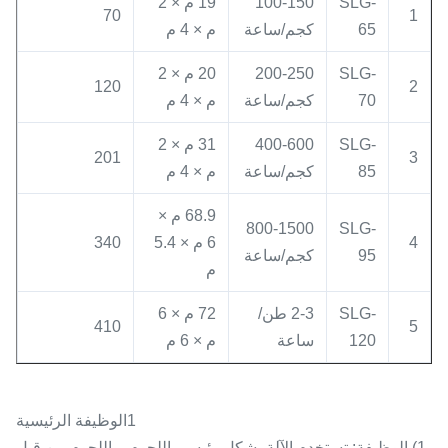
SLG-
100-150
19 م × 2
70
1
65
كجم/ساعة
م × 4 م
SLG-
200-250
20 م × 2
120
2
70
كجم/ساعة
م × 4 م
SLG-
400-600
31 م × 2
201
3
85
كجم/ساعة
م × 4 م
68.9 م ×
800-1500
SLG-
4
6 م × 5.4
340
95
كجم/ساعة
م
SLG-
2-3 طن/
72 م × 6
410
5
120
ساعة
م × 6 م
1الوظيفة الرئيسية
1) الوظيفة: تستخدم الآلة بشكل رئيسي اللحوم، واللحوم من قبل