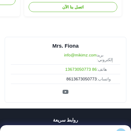
اتصل بنا الآن
Mrs. Fiona
بريد
info@mikimz.com
إلكتروني:
هاتف:
86 13673050773
واتساب:
8613673050773
روابط سريعة
منزل