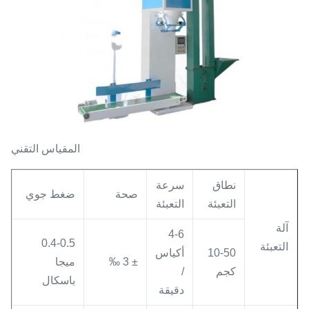
المقياس التقني
نطاق
سرعة
صحة
ضغط جوي
التعبئة
التعبئة
آلة
4-6
0.4-0.5
التعبئة
10-50
أكياس
± 3 ‰
ميجا
كجم
/
باسكال
دقيقة