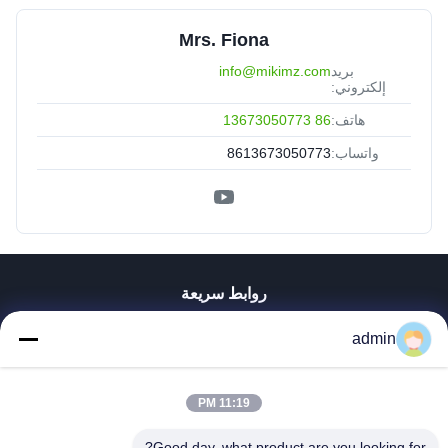
Mrs. Fiona
بريد
info@mikimz.com
إلكتروني:
هاتف:
86 13673050773
واتساب:
8613673050773
روابط سريعة
منزل
admin
المنتجات
عرض الواقع الافتراضي
حول بنا
11:19 PM
جولة في المعمل
Good day, what product are you looking for?