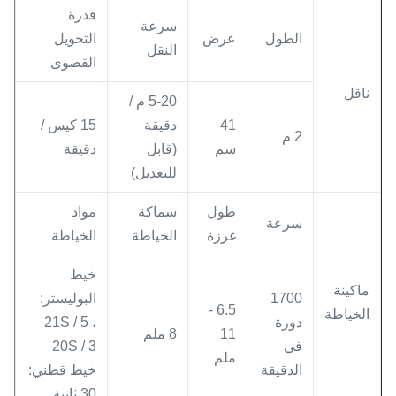
قدرة
سرعة
الطول
عرض
التحويل
النقل
القصوى
ناقل
5-20 م /
41
دقيقة
15 كيس /
2 م
سم
(قابل
دقيقة
للتعديل)
طول
سماكة
مواد
سرعة
غرزة
الخياطة
الخياطة
خيط
ماكينة
1700
البوليستر:
6.5 -
الخياطة
دورة
21S / 5 ،
11
8 ملم
في
20S / 3
ملم
الدقيقة
خيط قطني:
30 ثانية