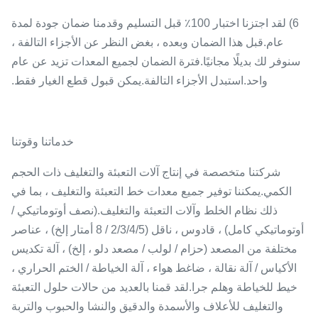
6) لقد اجتزنا اختبار 100٪ قبل التسليم وقدمنا ​​ضمان جودة لمدة
عام.قبل هذا الضمان وبعده ، بغض النظر عن الأجزاء التالفة ،
سنوفر لك بديلًا مجانيًا.فترة الضمان لجميع المعدات تزيد عن عام
واحد.استبدل الأجزاء التالفة.يمكن قبول قطع الغيار فقط.
خدماتنا وقوتنا
شركتنا متخصصة في إنتاج آلات التعبئة والتغليف ذات الحجم
الكمي.يمكننا توفير جميع معدات خط التعبئة والتغليف ، بما في
ذلك نظام الخلط وآلات التعبئة والتغليف.(نصف أوتوماتيكي /
أوتوماتيكي كامل) ، قادوس ، ناقل (2/3/4/5 / 8 أمتار إلخ) ، عناصر
مختلفة من المصعد (حزام / لولب / مصعد دلو ، إلخ) ، آلة تكديس
الأكياس / آلة نقالة ، ضاغط هواء ، آلة الخياطة / الختم الحراري ،
خيط للخياطة وهلم جرا.لقد قمنا بالعديد من حالات حلول التعبئة
والتغليف للأعلاف والأسمدة والدقيق والنشا والحبوب والتربة