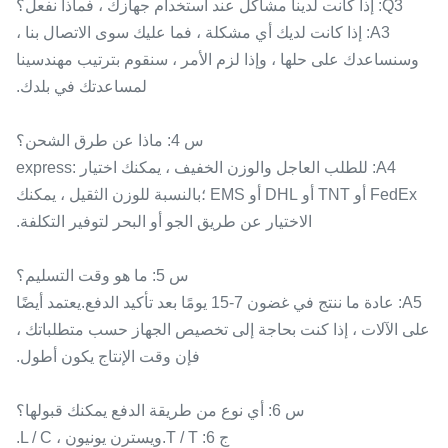
Q3: إذا كانت لدينا مشاكل عند استخدام جهازك ، فماذا نفعل؟
A3: إذا كانت لديك أي مشكلة ، فما عليك سوى الاتصال بنا ،
وسنساعدك على حلها ، وإذا لزم الأمر ، سنقوم بترتيب مهندسينا
لمساعدتك في بلدك.
س 4: ماذا عن طرق الشحن؟
A4: للطلب العاجل والوزن الخفيف ، يمكنك اختيار express:
FedEx أو TNT أو DHL أو EMS ؛بالنسبة للوزن الثقيل ، يمكنك
الاختيار عن طريق الجو أو البحر لتوفير التكلفة.
س 5: ما هو وقت التسليم؟
A5: عادة ما ننتج في غضون 7-15 يومًا بعد تأكيد الدفع.يعتمد أيضًا
على الآلات ، إذا كنت بحاجة إلى تخصيص الجهاز حسب متطلباتك ،
فإن وقت الإنتاج يكون أطول.
س 6: أي نوع من طريقة الدفع يمكنك قبولها؟
ج 6: T / T.ويسترن يونيون ، L / C.