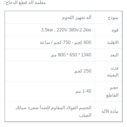
معلمة آلة قطع الدجاج:
نموذج
آلة تجهيز اللحوم
قوة
3.5kw ، 220V 380v.2.2kw
الاهلية
600 كجم - 750 كجم / ساعة
البعد
1340 * 650 * 900 مم
وزن
250 كجم
التعبئة
حجم
1-40 مم
القاطع
الجسم الفولاذ المقاوم للصدأ شفرة سبائك
مادة الآلة
الصلب