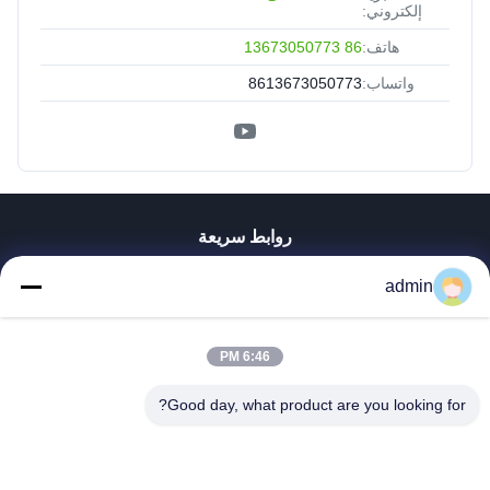
إلكتروني:
هاتف:
86 13673050773
واتساب:
8613673050773
روابط سريعة
منزل
admin
المنتجات
عرض الواقع الافتراضي
حول بنا
6:46 PM
جولة في المعمل
Good day, what product are you looking for?
ضبط الجودة
اتصل بنا
أخبار