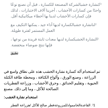
²
ك
نشارة خشب
الشركة المصنعة للكسارة ، قبل أن نصنع نوعًا
واحدًا من كسارات الأخشاب ، أجرينا آلاف الاختبارات ، لذلك
فإن كسارات الأخشاب لدينا بها أخطاء ميكانيكية أقل.
²
لنا
نشارة خشب
الكسارة لديها أداء جيد ، يمكنها التكيف مع
العمل المستمر لفترة طويلة.
²
ال
نشارة الخشب
كسارة لديها معدات ثابتة فريدة من نوعها ،
فإنها تنتج ضوضاء منخفضة
.
تطبيق
تم استخدام آلة كسارة نشارة الخشب هذه على نطاق واسع في
الزراعة ، وصنع الورق ، وألواح الكثافة ، ومحطة طاقة الكتلة
الحيوية ، وتقليم الحدائق ، وحرق الأخشاب ، وزراعة الفطريات
الصالحة للأكل ، وما إلى ذلك. مصنع
استخدام نشارة الخشب:
1. القاعدة
الخام
مواد
للمزروعة
فطر صالح للأكل /
ه
زراعة الفطر
²