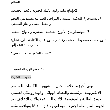
الصالح
2.إنتاج بيليه وقود الكتلة الحيوية / فحم الخشب:
²
بالنسبة
حرق التدفئة المدنية ، المراجل الصناعية
،يستبدل
من الفحم
²
والنفط الثقيل والغاز الطبيعي
3-متوسط
و
إنتاج الألواح الخشبية الصغيرة والألواح الليفية:
²
لوح خشب مضغوط ، خشب رقائقي ، لوح عالي الكثافة ، لوح نشارة
²
خشب ، MDF ، إلخ
.
4-صنع البخور طارد البعوض ؛
²
5. صنع الورق
الخام
مواد.
²
معلومات الشركة
تتبنى أجهزتنا علامة تجارية مشهورة بالكلمات للعناصر
الإلكترونية الرئيسية والنظام الهوائي والهيدروليكي لضمان
الجودة العالية والموثوقية للآلات الزراعية وآلات الأعلاف بعد
الجهود المتواصلة لجميع الموظفين ، فاز Mikim بموافقة وثقة