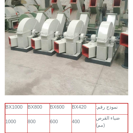
نموذج رقم:
BX420
BX600
BX800
BX1000
ضياء القرص
1000
800
600
400
(مم)