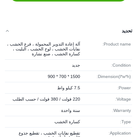
تحديد
Product name:
آلة إعادة التدوير المحمولة ، فرع الخشب ،
نفايات الخشب ، لوح الخشب ، البليت ،
كسارة الخشب ، صنع نشارة
Condition:
جديد
1500 * 700 * 900
Dimension(l*w*h):
Power:
7.5 كيلو واط
Voltage:
220 فولت / 380 فولت / حسب الطلب
Warranty:
سنة واحدة
Type:
كسارة الخشب
Application:
تقطيع نفايات الخشب ، تقطيع جذوع