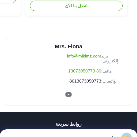
اتصل بنا الآن
Mrs. Fiona
بريد
info@mikimz.com
إلكتروني:
هاتف:
86 13673050773
واتساب:
8613673050773
روابط سريعة
منزل