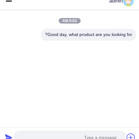
admin
المنتجات
عرض الواقع الافتراضي
حول بنا
9:03 AM
جولة في المعمل
Good day, what product are you looking for?
ضبط الجودة
اتصل بنا
أخبار
جميع القضايا
Tianjin Mikim Technique Co., Ltd.
86-136-73050773
info@mikimz.com
Follow Us
© 2026 Tianjin Mikim Technique Co., Ltd.. All Rights Reserved.