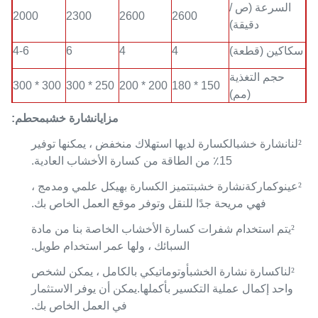
السرعة (ص /
2000
2300
2600
2600
دقيقة)
سكاكين (قطعة)
4
4
6
4-6
حجم التغذية
300 * 300
250 * 300
200 * 200
150 * 180
(مم)
مزايا
نشارة خشب
محطم:
الإخراج (كجم /
1500-
2000-
800-1000
300-600
ساعة)
2000
3000
²
لنا
نشارة خشب
الكسارة لديها استهلاك منخفض ، يمكنها توفير
15٪ من الطاقة من كسارة الأخشاب العادية.
قوة المحرك
75 + 7.5
30
18.5-22
7.5-11
(kw)
²
عينوك
ماركة
نشارة خشب
تتميز الكسارة بهيكل علمي ومدمج ،
فهي مريحة جدًا للنقل وتوفر موقع العمل الخاص بك.
الوزن (كجم)
350
400
1500
1800
²
يتم استخدام شفرات كسارة الأخشاب الخاصة بنا من مادة
2.6 * 1.1 *
2.1 * 1.1 *
1.5 * 1.0 *
1.2 * 0.85 *
البعد (م)
السبائك ، ولها عمر استخدام طويل.
1.5
1.3
1.1
0.9
²
لنا
كسارة نشارة الخشب
أوتوماتيكي بالكامل ، يمكن لشخص
واحد إكمال عملية التكسير بأكملها.يمكن أن يوفر الاستثمار
في العمل الخاص بك.