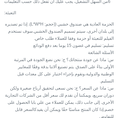
6من السهل التشغيل، يجب عليك أن تفعل ذلك حسب التعليمات
التعبئة:
الحزمة العادية هي صندوق خشبي ((حجم: L*W*H). إذا تم تصديره
إلى بلدان أخرى، سيتم تسميم الصندوق الخشبي.سوف نستخدم
الفيلم للتعبئة أو حزمة وفقا للعملاء طلب خاص.
تسليم: تسليم في غضون 15 يوما بعد دفع الودائع
الأسئلة الشائعة
س: ماذا عن جودة منتجاتك؟ ج: نحن نضع الجودة في المرتبة
الأولى بناءً على الصدق. يتم تصنيع آلاتنا بدقة وفقًا للمعايير
الوطنية والدولية،ونقوم بإجراء اختبار على كل معدات قبل
التسليم.
س: ماذا عن السعر؟ ج: نحن نسعى لتحقيق أرباح صغيرة ولكن
دوران سريع، ويمكننا أن نقدم لك سعر أقل من الشركات التجارية
الأخرى. إلى جانب ذلك، يمكن للعملاء من علي بابا الحصول على
خصم.إذا كان المنتج مناسبًا حقًا ويمكن أن يفيدكالسعر قابل
للتفاوض