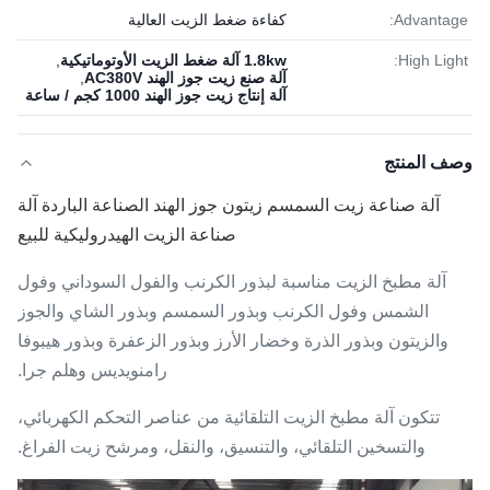
Advantage:
كفاءة ضغط الزيت العالية
High Light:
1.8kw آلة ضغط الزيت الأوتوماتيكية
,
آلة صنع زيت جوز الهند AC380V
,
آلة إنتاج زيت جوز الهند 1000 كجم / ساعة
وصف المنتج
آلة صناعة زيت السمسم زيتون جوز الهند الصناعة الباردة آلة
صناعة الزيت الهيدروليكية للبيع
آلة مطبخ الزيت مناسبة لبذور الكرنب والفول السوداني وفول
الشمس وفول الكرنب وبذور السمسم وبذور الشاي والجوز
والزيتون وبذور الذرة وخضار الأرز وبذور الزعفرة وبذور هيبوفا
رامنويديس وهلم جرا.
تتكون آلة مطبخ الزيت التلقائية من عناصر التحكم الكهربائي،
والتسخين التلقائي، والتنسيق، والنقل، ومرشح زيت الفراغ.