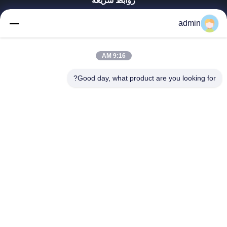
روابط سريعة
منزل
admin
المنتجات
عرض الواقع الافتراضي
حول بنا
9:16 AM
جولة في المعمل
Good day, what product are you looking for?
ضبط الجودة
اتصل بنا
أخبار
جميع القضايا
Tianjin Mikim Technique Co., Ltd.
86-136-73050773
info@mikimz.com
Follow Us