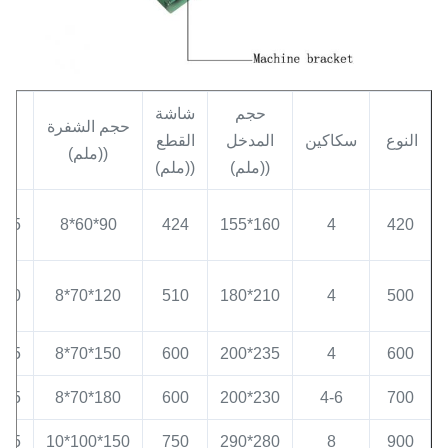
حجم
شاشة
حجم الشفرة
الن
النوع
سكاكين
المدخل
القطع
((ملم)
((t/h)
((ملم)
((ملم)
-15
90*60*8
424
160*155
4
420
-20
120*70*8
510
210*180
4
500
-25
150*70*8
600
235*200
4
600
-35
180*70*8
600
230*200
4-6
700
-65
150*100*10
750
280*290
8
900