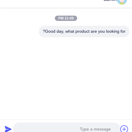
المنتجات
عرض الواقع الافتراضي
11:49 PM
حول بنا
جولة في المعمل
Good day, what product are you looking for?
ضبط الجودة
اتصل بنا
أخبار
جميع القضايا
Tianjin Mikim Technique Co., Ltd.
86-136-73050773
info@mikimz.com
Follow Us
© 2026 Tianjin Mikim Technique Co., Ltd.. All Rights Reserved.