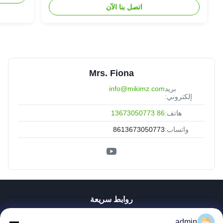
اتصل بنا الآن
Mrs. Fiona
بريد
info@mikimz.com
إلكتروني:
هاتف:
86 13673050773
واتساب:
8613673050773
روابط سريعة
منزل
admin