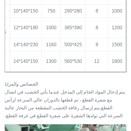
-7
150*140*10
750
280*290
8
1000
سب
190*140*12
1000
390*385
8
1200
ثماني
11
230*140*14
1160
425*500
8
1500
.5-
150*140*14
1300
530*560
12
1800
4
الخصائص والمزايا
يتم إدخال المواد الخام إلى المدخل عندما يأتي الخشب في اتصال
مع شفرة القطع ، تم قطعها بالدوران عالي السرعة لرأس
القطع.يتم إرسال رقاقة الخشب المقطعة من البخار عالية
السرعة التي تولدها الشفرة على شفرة القطع في غرفة القطع.