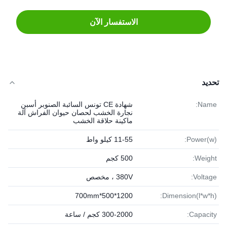
الاستفسار الآن
تحديد
Name:
شهادة CE تونس السائبة الصنوبر أسبن
نجارة الخشب لحصان حيوان الفراش آلة
ماكينة حلاقة الخشب
Power(w):
11-55 كيلو واط
Weight:
500 كجم
Voltage:
380V ، مخصص
1200*500*700mm
Dimension(l*w*h):
Capacity:
300-2000 كجم / ساعة