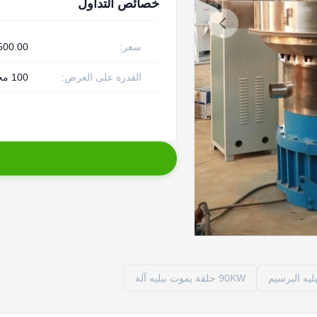
خصائص التداول
سعر:
00.00 / Set
القدرة على العرض:
100 مجموعة شهريا
90KW حلقة يموت بيليه آلة