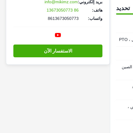
بريد إلكتروني:
info@mikimz.com
تحديد
هاتف:
86 13673050773
واتساب:
8613673050773
PTO
الاستفسار الآن
 الصين
س ،