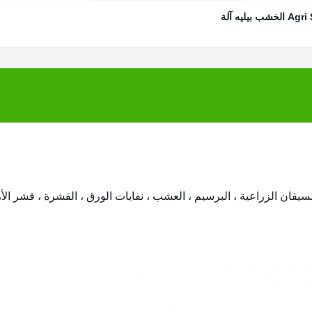
شب بيليه آلة
يقان الزراعية ، البرسيم ، العشب ، نفايات الورق ، القشرة ، قشر الأر