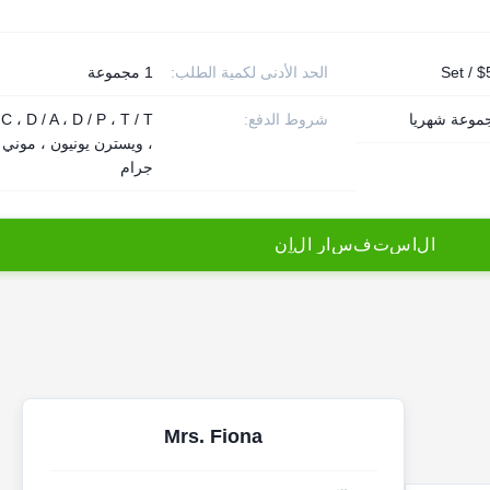
$5
الحد الأدنى لكمية الطلب:
1 مجموعة
شروط الدفع:
 C ، D / A ، D / P ، T / T
، ويسترن يونيون ، موني
جرام
ا
ل
ا
س
ت
ف
س
ا
ر
ا
ل
آ
ن
Mrs. Fiona