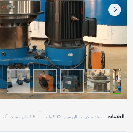
العلامات
مطحنة حبيبات البرسيم 9000 واط
1.5 طن / ساعة آلة بيليه البرسيم