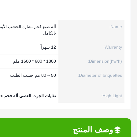
Name:
آلة صنع فحم نشارة الخشب الأوتو
بالكامل
Warranty:
12 شهراً
Dimension(l*w*h):
1800 * 600 * 1600 ملم
Diameter of briquettes:
50 ~ 80 مم حسب الطلب
High Light:
نفايات الجوت العصي آلة فحم ح
وصف المنتج