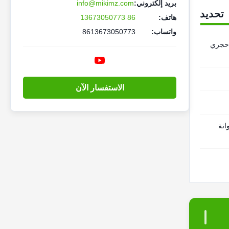
بريد إلكتروني:
info@mikimz.com
تحديد
هاتف:
86 13673050773
واتساب:
8613673050773
حجري
الاستفسار الآن
انة