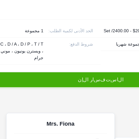
$2000.0
الحد الأدنى لكمية الطلب:
1 مجموعة
شروط الدفع:
 C ، D / A ، D / P ، T / T
، ويسترن يونيون ، موني
جرام
ا
ل
ا
س
ت
ف
س
ا
ر
ا
ل
آ
ن
Mrs. Fiona