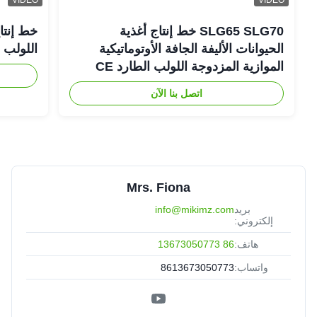
SLG65 SLG70 خط إنتاج أغذية
خط إنتاج
الحيوانات الأليفة الجافة الأوتوماتيكية
اللولب ال
الموازية المزدوجة اللولب الطارد CE
اتصل بنا الآن
Mrs. Fiona
بريد
info@mikimz.com
إلكتروني:
هاتف:
86 13673050773
واتساب:
8613673050773