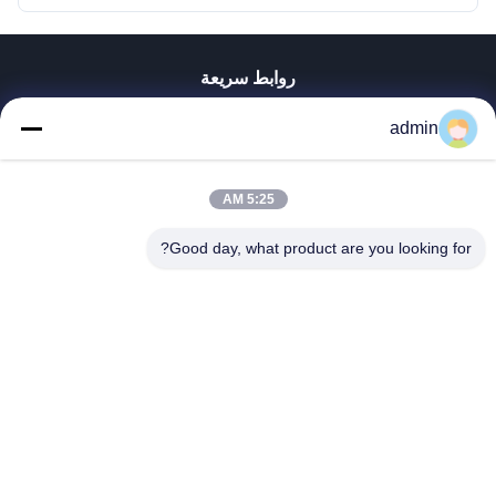
روابط سريعة
منزل
admin
المنتجات
عرض الواقع الافتراضي
حول بنا
5:25 AM
جولة في المعمل
Good day, what product are you looking for?
ضبط الجودة
اتصل بنا
أخبار
جميع القضايا
Tianjin Mikim Technique Co., Ltd.
86-136-73050773
info@mikimz.com