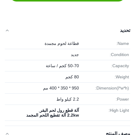
تحديد
Name:
قطاعة لحوم مجمدة
Condition:
جديد
Capacity:
50-70 كجم / ساعة
Weight:
80 كجم
Dimension(l*w*h):
950 * 350 * 400 مم
Power:
2.2 كيلو واط
High Light:
آلة قطع رول لحم البقر
,
2.2kw آلة تقطيع اللحم المجمد
وصف المنتج