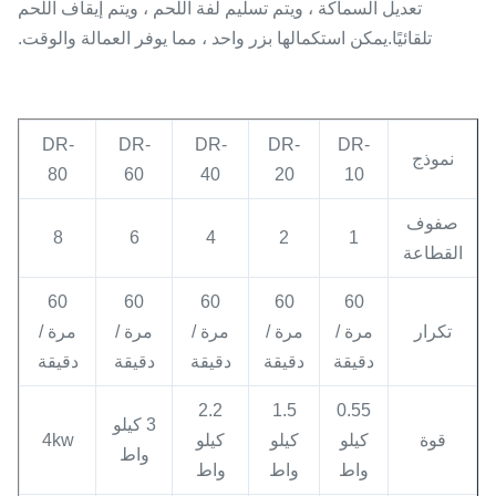
تعديل السماكة ، ويتم تسليم لفة اللحم ، ويتم إيقاف اللحم
تلقائيًا.يمكن استكمالها بزر واحد ، مما يوفر العمالة والوقت.
DR-
DR-
DR-
DR-
DR-
نموذج
80
60
40
20
10
صفوف
8
6
4
2
1
القطاعة
60
60
60
60
60
تكرار
مرة /
مرة /
مرة /
مرة /
مرة /
دقيقة
دقيقة
دقيقة
دقيقة
دقيقة
2.2
1.5
0.55
3 كيلو
قوة
كيلو
كيلو
كيلو
4kw
واط
واط
واط
واط