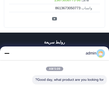
هاتف:
86 13673050773
واتساب:
8613673050773
روابط سريعة
منزل
admin
المنتجات
عرض الواقع الافتراضي
5:09 AM
حول بنا
جولة في المعمل
Good day, what product are you looking for?
ضبط الجودة
اتصل بنا
أخبار
جميع القضايا