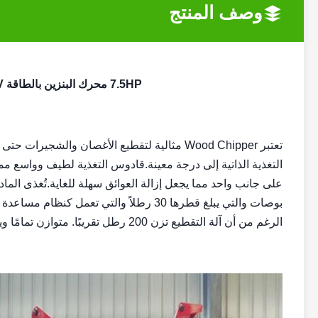
وصف المنتج
7.5HP محرك البنزين بالطاقة ATV طبل آلة تقطيع الخشب آلة تقطيع الخشب
التغذية الذاتية إلى درجة معينة.قادوس التغذية لطيف وواسع مم
الرغم من أن آلة التقطيع تزن 200 رطل تقريبًا. متوازن تمامًا ويمكن نقله بسهولة في جميع أنحاء موقع العمل.