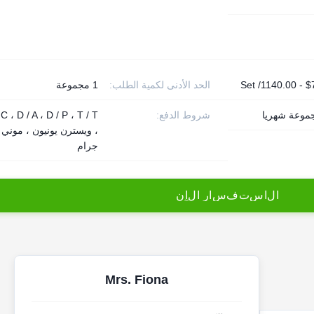
$750.
الحد الأدنى لكمية الطلب:
1 مجموعة
شروط الدفع:
 C ، D / A ، D / P ، T / T
، ويسترن يونيون ، موني
جرام
ا
ل
ا
س
ت
ف
س
ا
ر
ا
ل
آ
ن
Mrs. Fiona