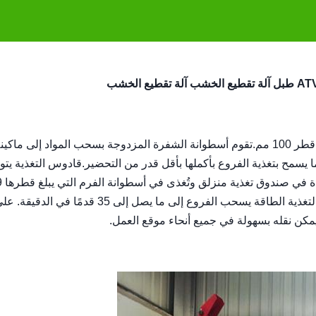
تعتبر Wood Chipper مثالية لتقطيع الأغصان والشجيرات حتى قطر 100 مم.تقوم أسطوانة الشفرة المزدوجة بسحب المواد إلى ماكي
ا يسمح بتغذية الفروع بأكملها بأقل قدر من التحضير.قادوس التغذية يت
على جانب واحد مما يجعل إزالة العوائق سهلة 
بوصات والتي يبلغ قطرها 30 رطلاً والتي تعمل كنظام مساعدة لتغذية الطاقة يسحب الفروع إلى ما يصل إلى 35 قدمًا في الدقيق