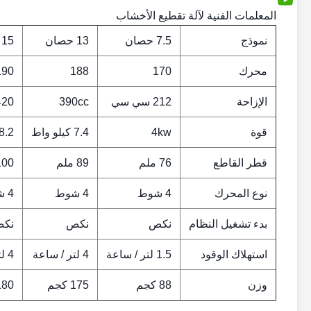
المعلمات الفنية لآلة تقطيع الأخشاب
نموذج
7.5 حصان
13 حصان
15 حصان
محرك
170
188
190
الإزاحة
212 سي سي
390cc
420 سم مك
قوة
4kw
7.4 كيلو واط
8.2 كيلو وا
قطر القاطع
76 ملم
89 ملم
100 مل
نوع المحرك
4 شوط
4 شوط
4 شوط
بدء تشغيل النظام
نكص
نكص
نك
استهلاك الوقود
1.5 لتر / ساعة
4 لتر / ساعة
4 لتر / ساعة
وزن
88 كجم
175 كجم
180 كج