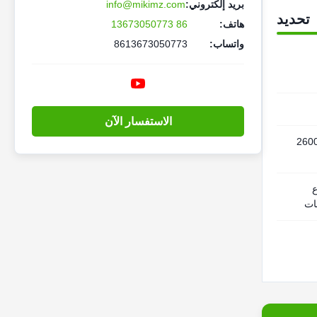
بريد إلكتروني:
info@mikimz.com
تحديد
هاتف:
86 13673050773
واتساب:
8613673050773
الاستفسار الآن
3800 * 1600 * 26
ع
ات