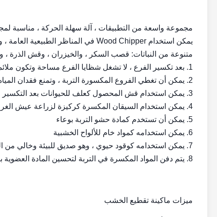
مجموعة واسعة من التطبيقات ، آلة سهلة الحركة ، مناسبة لم
يمكن استخدام Wood Chipper في المناظر 
متنوعة من النباتات: قصب السكر ، والخيزران ، وقش الذرة ، وش
1. بعد تكسير الفرع ، لا تشغل شظايا الفرع مساحة وتكون ملائمة للنقل
2. يمكن أن تغطي الفروع المكسورة التربة ، وتمنع فقدان المياه ، وتمنع الغبار ، وتحافظ على درجة حرارة الأرض ، وتسريع نمو المحاصيل.
3. يمكن استخدام قش المحصول كعلف للحيوانات بعد التكسير
4. يمكن استخدام السيقان المكسرة كركيزة لزراعة عيش الغراب والفطريات الأخرى
5. يمكن أن تستخدم كمادة حشو التربة بوعاء
6. يمكن استخدامه كمواد خام للألواح الخشبية
7. يمكن استخدامه كوقود حيوي ، وهو صديق للبيئة وخالي من التلوث
8. يتم دفن المواد المكسرة في التربة لتحسين المادة العضوية بالتربة
ميزات ماكينة تقطيع الخشب