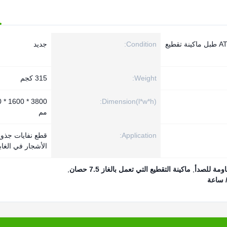
7.5HP محرك البنزين بالطاقة ATV طبل ماكينة تقطيع
Condition:
جديد
Weight:
315 كجم
00
Dimension(l*w*h):
مم
Application:
قطع نفايات جذو
الأشجار في الغاب
,
ماكينة التقطيع التي تعمل بالغاز 7.5 حصان
,