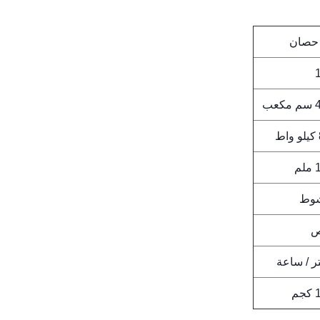
عب
ط
م
ص
م