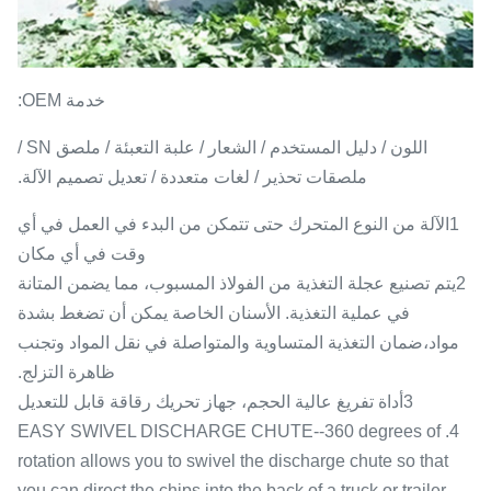
خدمة OEM:
اللون / دليل المستخدم / الشعار / علبة التعبئة / ملصق SN /
ملصقات تحذير / لغات متعددة / تعديل تصميم الآلة.
1الآلة من النوع المتحرك حتى تتمكن من البدء في العمل في أي
وقت في أي مكان
2يتم تصنيع عجلة التغذية من الفولاذ المسبوب، مما يضمن المتانة
في عملية التغذية. الأسنان الخاصة يمكن أن تضغط بشدة
مواد،ضمان التغذية المتساوية والمتواصلة في نقل المواد وتجنب
ظاهرة التزلج.
3أداة تفريغ عالية الحجم، جهاز تحريك رقاقة قابل للتعديل
4. EASY SWIVEL DISCHARGE CHUTE--360 degrees of
rotation allows you to swivel the discharge chute so that
you can direct the chips into the back of a truck or trailer