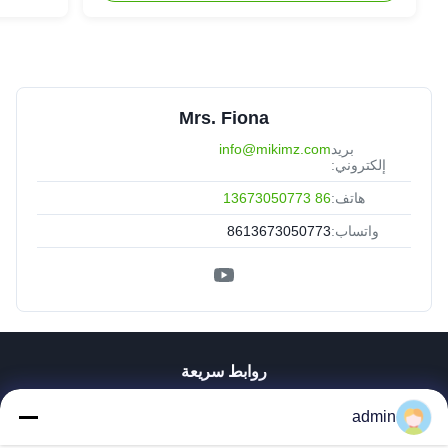
Mrs. Fiona
بريد
info@mikimz.com
إلكتروني:
هاتف:
86 13673050773
واتساب:
8613673050773
روابط سريعة
منزل
admin
المنتجات